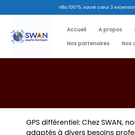
Villa 10075, sacré cœur 3 extensi
Accueil
A propos
Nos partenaires
Nos 
GPS différentiel: Chez SWAN, 
adaptés à divers besoins profe