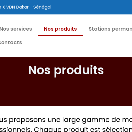
on X VDN Dakar - Sénégal
Nos services
Nos produits
Stations perma
contacts
Nos produits
nous proposons une large gamme de ma
ssionnels. Chaque produit est sélecti