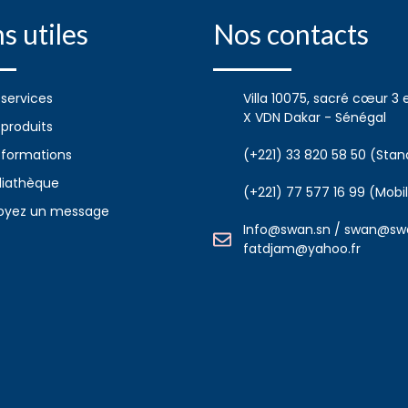
s utiles
Nos contacts
 services
Villa 10075, sacré cœur 3 
X VDN Dakar - Sénégal
 produits
 formations
(+221) 33 820 58 50 (Stan
iathèque
(+221) 77 577 16 99 (Mobi
oyez un message
Info@swan.sn / swan@swa
fatdjam@yahoo.fr