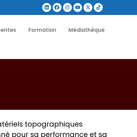
nentes
Formation
Médiathèque
tériels topographiques
onné pour sa performance et sa