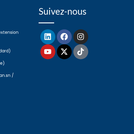
Suivez-nous
extension
dard)
le)
n.sn /